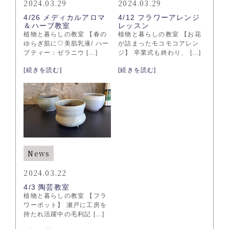
2024.03.29
2024.03.29
4/26 メディカルアロマ
4/12 フラワーアレンジ
＆ハーブ教室
レッスン
植物と暮らしの教室 【春の
植物と暮らしの教室 【お花
ゆらぎ肌に♡美肌乳液/ ハー
が詰まったモコモコアレン
ブティー：ゼラニウ […]
ジ】 卒業式も終わり、 […]
[続きを読む]
[続きを読む]
News
2024.03.22
4/3 陶芸教室
植物と暮らしの教室 【フラ
ワーポット】 瀬戸に工房を
持たれ活躍中の毛利記 […]