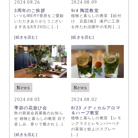
2024.08.26
2024.08.09
3周年のご挨拶
9/4 陶芸教室
いつもIBERY香房をご愛顧
植物と暮らしの教室 【絵付
いただきありがとうござい
け 豆皿2枚】 瀬戸に工房
ます去る8月24日に […]
を持たれ活躍中の毛利 […]
[続きを読む]
[続きを読む]
News
News
2024.08.05
2024.08.02
季節の花遊び会
8/23 メディカルアロマ
＆ハーブ教室
秋の新規会員募集のお知ら
植物と暮らしの教室 【レモ
せ 植物と暮らしの教室 目で
ングラスとレモンバーベナ
楽しみ、香りで癒され […]
の蒸留と蚊よけスプレー
[続きを読む]
[…]