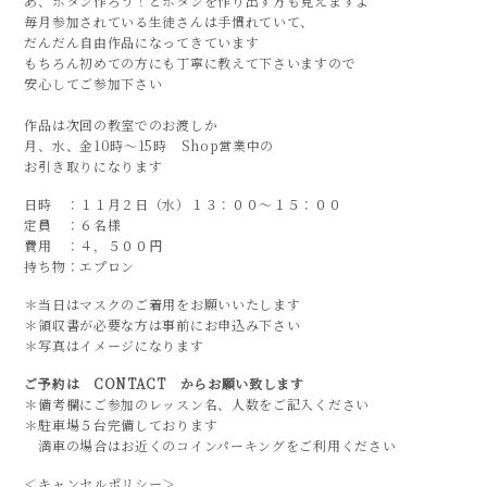
あ、ボタン作ろう！とボタンを作り出す方も見えますよ
毎月参加されている生徒さんは手慣れていて、
だんだん自由作品になってきています
もちろん初めての方にも丁寧に教えて下さいますので
安心してご参加下さい
作品は次回の教室でのお渡しか
月、水、金10時～15時 Shop営業中の
お引き取りになります
日時 ：１１月２日（水）１３：００～１５：００
定員 ：６名様
費用 ：４，５００円
持ち物：エプロン
＊当日はマスクのご着用をお願いいたします
＊領収書が必要な方は事前にお申込み下さい
＊写真はイメージになります
ご予約は CONTACT からお願い致します
＊備考欄にご参加のレッスン名、人数をご記入ください
＊駐車場５台完備しております
満車の場合はお近くのコインパーキングをご利用ください
＜キャンセルポリシー＞