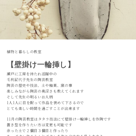
植物と暮らしの教室
【壁掛け一輪挿し】
瀬戸に工房を持たれ活躍中の
毛利記代子先生の陶芸教室
陶芸の歴史や技法、土や釉薬、窯の事
楽しみながら陶芸の奥深さも教えてくれます
そして先生の明るいお人柄
1人1人に目を配って作品を褒めて下さるので
とても楽しい時間を過ごすことが出来ます
11月の陶芸教室はタタラ技法にて壁掛け一輪挿しを作陶です
置き型を作りたい方は変更も可能です
余った土で２個目３個目と作ったり